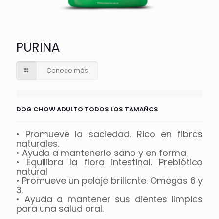
PURINA
KR
Conoce más
DOG CHOW ADULTO TODOS LOS TAMAÑOS
ARNÉ
ción
• Promueve la saciedad. Rico en fibras
Par
atos
naturales.
tra
iene
• Ayuda a mantenerlo sano y en forma
s en
• Equilibra la flora intestinal. Prebiótico
 de
natural
s y
• Promueve un pelaje brillante. Omegas 6 y
3.
• Ayuda a mantener sus dientes limpios
para una salud oral.