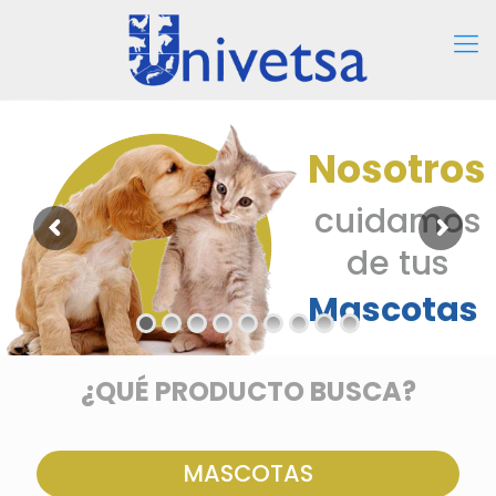
N
o
s
o
t
r
o
s
c
u
i
d
a
m
o
s
d
e
t
u
s
M
a
s
c
o
t
a
s
¿QUÉ PRODUCTO BUSCA?
MASCOTAS